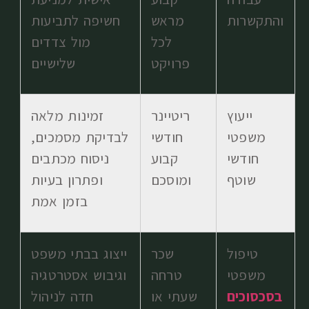
והתקשרות
מראש
חשיפה לתביעות
לכל
מול צדדים
פרויקט
שלישיים
ייעוץ
ריטיינר
זמינות מלאה
משפטי
חודשי
לבדיקת מסמכים,
חודשי
קבוע
ניסוח מכתבים
שוטף
ומוסכם
ופתרון בעיות
בזמן אמת
טיפול
שכר
ייצוג בבתי משפט
משפטי
טרחה
וגיבוש אסטרטגיה
בסכסוכים
שעתי או
חדה לניהול