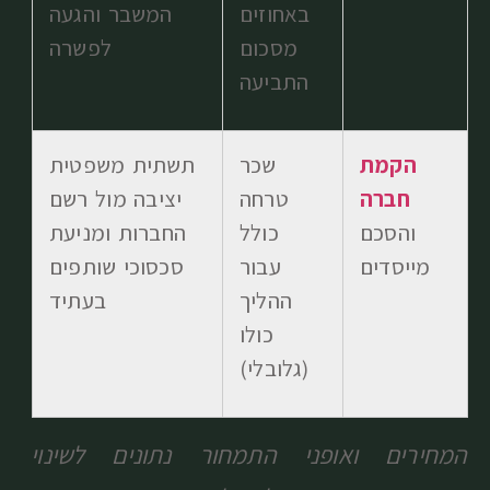
באחוזים
המשבר והגעה
מסכום
לפשרה
התביעה
הקמת
שכר
תשתית משפטית
חברה
טרחה
יציבה מול רשם
והסכם
כולל
החברות ומניעת
מייסדים
עבור
סכסוכי שותפים
ההליך
בעתיד
כולו
(גלובלי)
המחירים ואופני התמחור נתונים לשינוי