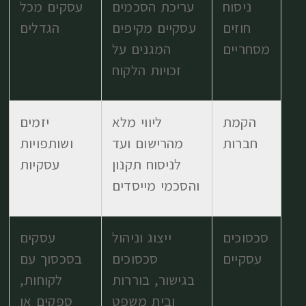
ניסוח
עריכת הסכמים
עסקים מכל
חוזים
עסקיים מקיפים
הגדלים
מסחריים
המגנים על
זכויות הלקוח
הקמת
ליווי מלא
יזמים
חברות
מהרישום ועד
ושותפויות
לניסוח תקנון
עסקיות
והסכמי מייסדים
סכסוכים
ייצוג וניהול
עסקים
עסקיים
סכסוכים
בסכסוך עם
בגישור, בוררות
לקוחות,
ובית משפט
ספקים או