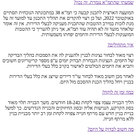
שמעתי שהתמ"א נגמרת. זה נכון?
המועצה הארצית לתכנון קבעה כי תמ”א 38 במתכונתה הנוכחית תסתיים
באוקטובר 2022, ועל כן רצוי להקדים את תהליך התכנון עד למועד זה על
מנת לזכות במירב ההטבות שהתכנית מעניקה לבעלי הדירות. אין זה אומר
שלאחר מועד זה לא תהיה עוד תמ”א, אך ניתן להעריך כי ההטבות
המוענקות לבעלי הדירות והיזמים יפחתו משמעותית.
איך מתחילים?
רצוי מאוד לבחור נציגות לבניין ולהעניק לה את הסמכות בהליך הבדיקה
של היזמים. הנציגות הנבחרת תבדוק יזמים ע”פ מספר קריטריונים חשובים
ותביא את היזמים הבולטים לאישור בקרב כלל בעלי הדירות.
לאחר מכן חשוב מאוד לבחור עו”ד דיירים שייצג את כלל בעלי הדירות
בבניין ויחל בהליך הכנת ההסכם מול היזם.
כמה זמן זה לוקח?
הליך הבנייה עצמו צפוי לקחת כ18-24 חודשים. משך הבנייה תלוי מאוד
בסוג הקרקע, הנגישות אליה ובסוג החיזוקים והבנייה הנדרשים. כך למשל
בניית בניין חדש עם מרתף חנייה צפויה לקחת זמן רב יותר מבניית בניין
ללא מרתף חנייה.
מה חשוב לבדוק על היזם?