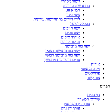
גישור מסחרי
התחדשות עירונית
תמ”א 38
פינוי בינוי
ליווי דיירים בהתחדשות עירונית
הוצאה לפועל
ייצוג חייבים
ייצוג זוכים
איחוד תיקים
חדלות פירעון
ייפוי כוח מתמשך
ייפוי כוח מתמשך רפואי
ייפוי כוח מתמשך רכושי
עריכת ייפוי כוח מתמשך
אודות
מידע מקצועי
פרוייקטים
צור קשר
תפריט
דף הבית
שירותי המשרד
עורך דין מקרקעין
עורך דין נדלן