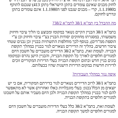
לחזק מבנים שאינם עומדים בתקן הישראלי (תקן 413) שנכנס לתוקף
ב1.1.1980, קרי – מבנים שנבנו לפני ה1.1.1980 אינם עומדים בתקן
ונדרש לחזקם.
מה ההבדל בין תמ"א 38/1 לתמ"א 38/2?
בתמ”א 38/1 הבניין הקיים נשאר במקומו ומבוצע בו הליך עיבוי וחיזוק
משמעותי, במסגרתו מחוזקים יסודות הבניין (ע”י עיבוי וחיזוק וכן ע”י
הוספת ממ”דים), בנוסף לכך מוחלפות התשתיות בבניין וכן נבנים שטחי
ציבור חדשים, בהליך זה הדיירים נשארים לגור בבניין במהלך תקופת
הבנייה. לעומת זאת, בתמ”א 38/2 הדיירים מועברים על חשבון היזם
למגורים חלופיים לאורך כל תקופת הבנייה, והבניין הישן נהרס ובמקומו
בונים בניין חדש ובתום תקופת הבנייה בעלי הדירות המקוריים זוכים
לדירות חדשות במקום הדירות הישנות שהיו בבעלותם.
איפה נגור במהלך העבודות?
בתמ”א 38/1 לרוב הדיירים נשארים לגור בדירתם המקורית, אם כי יש
יוצאים מן הכלל (כגון: בעלי מוגבלויות כאלו ואחרות) אשר לא מתאפשר
להם לגור בבניין במהלך תקופת הבנייה ולכן היזם מעביר אותם על חשבונו
למגורים חלופיים בתקופת הבנייה.
לעומת זאת, בתמ”א 38/2 כלל בעלי הדירות מועברים על חשבון היזם
למגורים חלופיים למשך תקופת הבנייה.