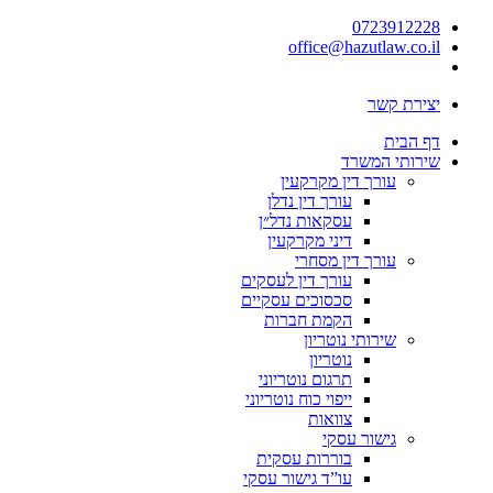
0723912228
office@hazutlaw.co.il
יצירת קשר
דף הבית
שירותי המשרד
עורך דין מקרקעין
עורך דין נדלן
עסקאות נדל״ן
דיני מקרקעין
עורך דין מסחרי
עורך דין לעסקים
סכסוכים עסקיים
הקמת חברות
שירותי נוטריון
נוטריון
תרגום נוטריוני
ייפוי כוח נוטריוני
צוואות
גישור עסקי
בוררות עסקית
עו”ד גישור עסקי