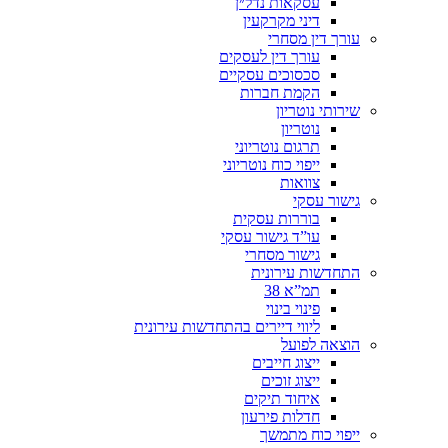
עסקאות נדל״ן
דיני מקרקעין
עורך דין מסחרי
עורך דין לעסקים
סכסוכים עסקיים
הקמת חברות
שירותי נוטריון
נוטריון
תרגום נוטריוני
ייפוי כוח נוטריוני
צוואות
גישור עסקי
בוררות עסקית
עו”ד גישור עסקי
גישור מסחרי
התחדשות עירונית
תמ”א 38
פינוי בינוי
ליווי דיירים בהתחדשות עירונית
הוצאה לפועל
ייצוג חייבים
ייצוג זוכים
איחוד תיקים
חדלות פירעון
ייפוי כוח מתמשך