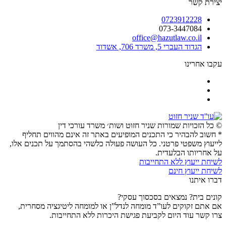
יצירת קשר
0723912228
073-3447084
office@hazutlaw.co.il
הגדוד העברי 5, משרד 706, אשדוד
עקבו אחרינו
© כל הזכויות שמורות שניר חזוט ושות׳ משרד עורכי דין
* חשוב להבהיר כי התכנים המופיעים באתר זה אינם מהווים תחליף
לייעוץ משפטי פרטני. כל העושה פעולה כלשהי בהסתמך על תכנים אלו,
על אחריותו הבלעדית.
לשיחת ייעוץ ללא התחייבות
לשיחת ייעוץ חינם
דברו איתנו
קונים בית? נמצאים בסכסוך עסקי?
אם אתם זקוקים לעו”ד מומחה לנדל”ן או למומחה ליטיגציה מסחרית,
צרו קשר עוד היום לקביעת פגישת היכרות ללא התחייבות.