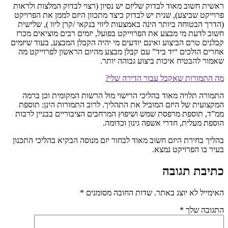
ראשית חשוב מאוד לבדוק שליזם יש נסיון (רצוי לבדוק המלצות ולראות
פרוייקט שביצע), שנית יש לבדוק כיצד מתכוון היזם לממן את הפרויקט
(הדרך הבטוחה ביותר הינה באמצעות ליווי בנקאי /קרן ליוו ), שלישית
חשוב לדעת מי מבצע את הפרוייקט בפועל, יזמים רבים מוציאים מכרז
קבלנים טרם הביצוע ואינם יודעים מי יהיה הקבלן המבצע, בעוד שיזמים
אחרים הולכים “יד ביד” עם קבלן מבצע מהיום הראשון לפרוייקט מה
שאמור להבטיח איכות ביצוע גבוהה יותר.
מה התמורות שאקבל עבור הדירה שלי?
התמורה תלויה מאוד בהליכי הרישוי מול הרשות המקומית וכן ברמה
המקצועית של היזם המוביל את התהליך. לרוב התמורות הינן: תוספת
ממ”ד, תוספת מרפסת שמש ושיפוץ המרחבים הציבוריים בבניין לרבות
הוספת מעלית, חדרי אשפה גינון וכדומה.
בהליך בחירת היזם חשוב מאוד לבחור יזם מנוסה הבקיא בהליכי התכנון
בעיר בו הפרויקט נמצא.
כתיבת תגובה
האימייל לא יוצג באתר.
שדות החובה מסומנים
*
התגובה שלך
*