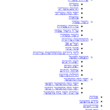
נוטריון
תרגום נוטריוני
ייפוי כוח נוטריוני
צוואות
גישור עסקי
בוררות עסקית
עו”ד גישור עסקי
גישור מסחרי
התחדשות עירונית
תמ”א 38
פינוי בינוי
ליווי דיירים בהתחדשות עירונית
הוצאה לפועל
ייצוג חייבים
ייצוג זוכים
איחוד תיקים
חדלות פירעון
ייפוי כוח מתמשך
ייפוי כוח מתמשך רפואי
ייפוי כוח מתמשך רכושי
עריכת ייפוי כוח מתמשך
אודות
מידע מקצועי
פרוייקטים