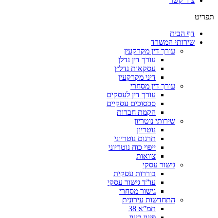
צור קשר
תפריט
דף הבית
שירותי המשרד
עורך דין מקרקעין
עורך דין נדלן
עסקאות נדל״ן
דיני מקרקעין
עורך דין מסחרי
עורך דין לעסקים
סכסוכים עסקיים
הקמת חברות
שירותי נוטריון
נוטריון
תרגום נוטריוני
ייפוי כוח נוטריוני
צוואות
גישור עסקי
בוררות עסקית
עו”ד גישור עסקי
גישור מסחרי
התחדשות עירונית
תמ”א 38
פינוי בינוי