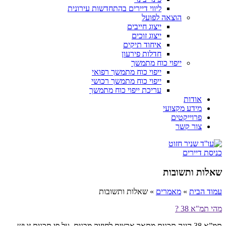
ליווי דיירים בהתחדשות עירונית
הוצאה לפועל
ייצוג חייבים
ייצוג זוכים
איחוד תיקים
חדלות פירעון
ייפוי כוח מתמשך
ייפוי כוח מתמשך רפואי
ייפוי כוח מתמשך רכושי
עריכת ייפוי כוח מתמשך
אודות
מידע מקצועי
פרוייקטים
צור קשר
כניסת דיירים
שאלות ותשובות
עמוד הבית
»
מאמרים
»
שאלות ותשובות
מהי תמ"א 38 ?
תמ”א 38 הינה תכנית מתאר ארצית לחיזוק מבנים, על פי תכנית זו יש