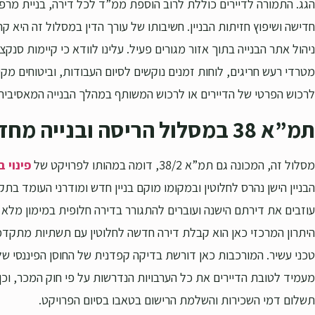
הגג. התמורה לדיירים כוללת לרוב הוספת ממ”ד לכל דירה, בניית מ
חדישה ושיפוץ חזיתות הבניין. חשיבותו של עורך הדין במסלול זה היא ק
ניהול אתר הבנייה בתוך אזור מגורים פעיל. עלינו לוודא כי קיימות סנק
מטרדי רעש חריגים, לוחות זמנים נוקשים לסיום העבודות, וביטוחים מק
לרכוש הפרטי של הדיירים או לרכוש המשותף במהלך הבנייה המאסיבית
תמ”א 38 במסלול הריסה ובנייה מחדש
מסלול זה, המכונה גם תמ”א 38/2, דומה במהותו לפרויקט של
פינוי בי
הבניין הישן נהרס לחלוטין ובמקומו מוקם בניין חדש ומודרני העומד בתק
עוזבים את דירתם הישנה ועוברים להתגורר בדירה חלופית במימון מלא 
היתרון המרכזי כאן הוא קבלת דירה חדשה לחלוטין עם תשתיות מתקדמ
טכני עשיר. המורכבות כאן דורשת בדיקה קפדנית של החוסן הפיננסי של 
מעמיד לטובת הדיירים את כל הערבויות הנדרשות על פי חוק המכר, וכן 
תשלום דמי השכירות והשלמת הרישום בטאבו בסיום הפרויקט.