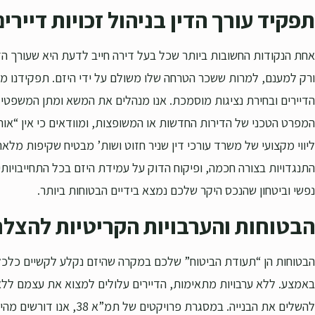
תפקיד עורך הדין בניהול זכויות דיירים
אחת הנקודות החשובות ביותר שכל בעל דירה חייב לדעת היא שעורך הדי
ורק למענם, למרות ששכר הטרחה שלו משולם על ידי היזם. תפקידנו 
הדיירים ובחירת נציגות מוסמכת. אנו מנהלים את המשא ומתן המשפטי ע
המפרט הטכני של הדירות החדשות או המשופצות, ומוודאים כי אין “אות
ליווי מקצועי של משרד עורכי דין שניר חזוט ושות’ מבטיח שקיפות מלא
התנגדויות בצורה חכמה, ופיקוח הדוק על עמידת היזם בכל התחייבויות
נפשי וביטחון שהנכס היקר שלכם נמצא בידיים הבטוחות ביותר.
הבטוחות והערבויות הקריטיות להצל
הבטוחות הן “תעודת הביטוח” שלכם במקרה שהיזם נקלע לקשיים כלכל
באמצע. ללא ערבויות מתאימות, הדיירים עלולים למצוא את עצמם ללא
להשלים את הבנייה. במסגרת פרויקטי