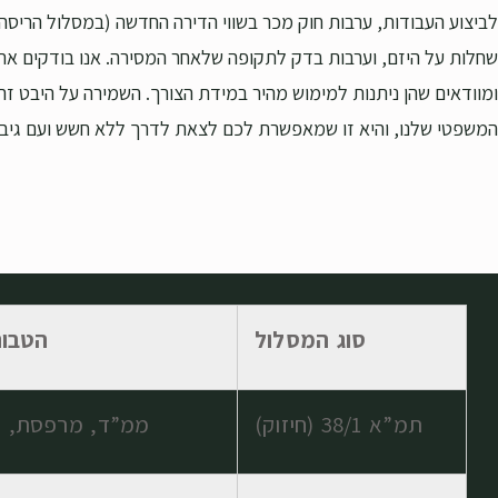
לביצוע העבודות, ערבות חוק מכר בשווי הדירה החדשה (במסלול הריסה),
שחלות על היזם, וערבות בדק לתקופה שלאחר המסירה. אנו בודקים את 
ומוודאים שהן ניתנות למימוש מהיר במידת הצורך. השמירה על היבט זה 
המשפטי שלנו, והיא זו שמאפשרת לכם לצאת לדרך ללא חשש ועם גיבוי
סוג המסלול
הטבות
תמ”א 38/1 (חיזוק)
ממ”ד, מרפסת, מע