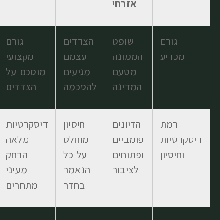
אזרחי
גורם
שופט
הצדדים
גורם
מכריע
הממונה
עצמם
מקצועי
מטעם
מגיעים
מוסכם על
המדינה
להסכמה
הצדדים
רמת
הדיונים
חיסיון
דיסקרטיות
דיסקרטיות
פומביים
מוחלט
מלאה
וחיסיון
ופתוחים
על כל
הרחק
לציבור
הנאמר
מעיני
בחדר
מתחרים