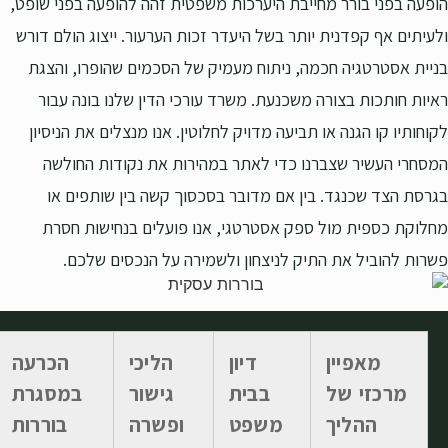
הופעה בפני בורר מחייבת היערכות משפטית זהה להופעה בפני שופט,
ולעיתים אף קפדנית יותר בשל היעדר זכות הערעור. ייצוג הולם דורש
בניית אסטרטגיה חכמה, ניתוח מעמיק של הסכמים שהופרו, והצגת
ראיות חותכות בצורה משכנעת. משרד עורכי הדין שלנו בונה עבור
לקוחותיו קו הגנה או תביעה מדויק לחלוטין. אנו מנצלים את הניסיון
המסחרי העשיר שצברנו כדי לאתר במהירות את נקודות החולשה
בגרסת הצד שכנגד. בין אם מדובר בסכסוך קשה בין שותפים או
מחלוקת כספית מול ספק אסטרטגי, אנו פועלים בנחישות חסרת
פשרות להוביל את התיק לניצחון ולשמירה על הנכסים שלכם.
מאפיין
דיון
הליכי
הכרעה
מרכזי של
בבית
גישור
במסגרת
ההליך
משפט
ופשרה
בוררות