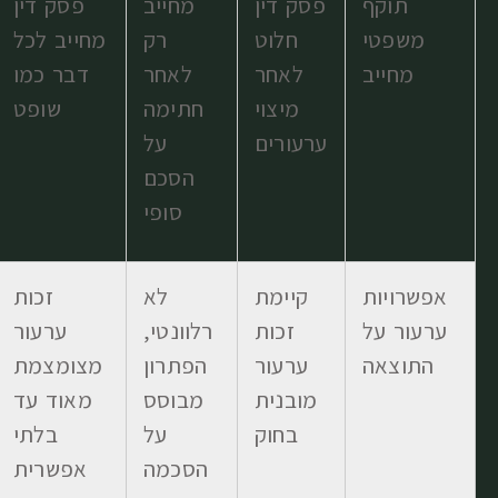
תוקף
פסק דין
מחייב
פסק דין
משפטי
חלוט
רק
מחייב לכל
מחייב
לאחר
לאחר
דבר כמו
מיצוי
חתימה
שופט
ערעורים
על
הסכם
סופי
אפשרויות
קיימת
לא
זכות
ערעור על
זכות
רלוונטי,
ערעור
התוצאה
ערעור
הפתרון
מצומצמת
מובנית
מבוסס
מאוד עד
בחוק
על
בלתי
הסכמה
אפשרית