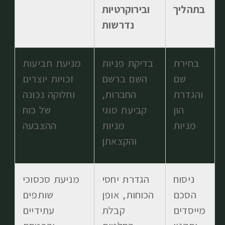
בתהליך
ובירוקרטיות
נדרשות
בחירת
בדיקת פניות
מניעת תביעות
שם
השם ברשם
זכויות יוצרים
והגדרת
החברות,
וחלוקה נכונה
הון
קביעת סוגי
של כוח
מניות
מניות
ההצבעה
והקצאתן
ניסוח
הגדרת יחסי
מניעת סכסוכי
הסכם
הכוחות, אופן
שותפים
מייסדים
קבלת
עתידיים