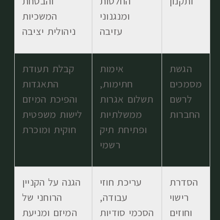
ותקנון
החלטות
והבטחת
ומנגנוני
המשכיות
עזיבה
ניהולית יציבה
הגשת
אימות
קבלת תעודת
מסמכים
חתימות,
התאגדות
לרשם
תשלום אגרות
והפיכת המיזם
החברות
ממשלתיות
לישות משפטית
ופתיחת תיק
חוקית ומוכרת
רשמי
הסדרת
עריכת חוזי
הגנה על הקניין
רישוי
עבודה,
הרוחני של
וחוזים
הסכמי סודיות
המיזם ומניעת