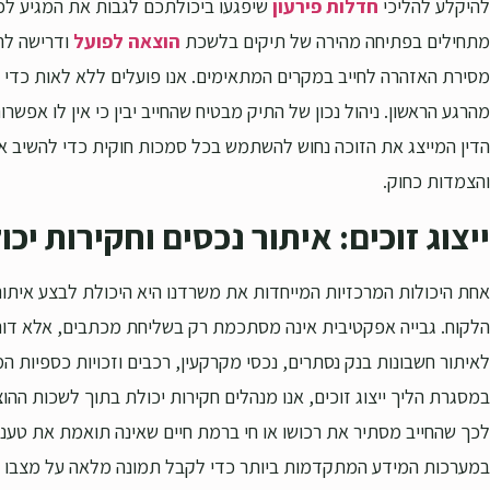
להיקלע להליכי
חדלות פירעון
שיפגעו ביכולתכם לגבות את המגיע לכם.
מתחילים בפתיחה מהירה של תיקים בלשכת
הוצאה לפועל
ודרישה להט
מסירת האזהרה לחייב במקרים המתאימים. אנו פועלים ללא לאות כדי ל
מהרגע הראשון. ניהול נכון של התיק מבטיח שהחייב יבין כי אין לו אפש
הדין המייצג את הזוכה נחוש להשתמש בכל סמכות חוקית כדי להשיב את
והצמדות כחוק.
ייצוג זוכים: איתור נכסים וחקירות יכ
אחת היכולות המרכזיות המייחדות את משרדנו היא היכולת לבצע איתור
הלקוח. גבייה אפקטיבית אינה מסתכמת רק בשליחת מכתבים, אלא ד
לאיתור חשבונות בנק נסתרים, נכסי מקרקעין, רכבים וזכויות כספיות ה
במסגרת הליך ייצוג זוכים, אנו מנהלים חקירות יכולת בתוך לשכות ההו
לכך שהחייב מסתיר את רכושו או חי ברמת חיים שאינה תואמת את טענ
במערכות המידע המתקדמות ביותר כדי לקבל תמונה מלאה על מצבו הפ