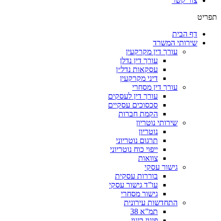
צור קשר
תפריט
דף הבית
שירותי המשרד
עורך דין מקרקעין
עורך דין נדלן
עסקאות נדל״ן
דיני מקרקעין
עורך דין מסחרי
עורך דין לעסקים
סכסוכים עסקיים
הקמת חברות
שירותי נוטריון
נוטריון
תרגום נוטריוני
ייפוי כוח נוטריוני
צוואות
גישור עסקי
בוררות עסקית
עו”ד גישור עסקי
גישור מסחרי
התחדשות עירונית
תמ”א 38
פינוי בינוי