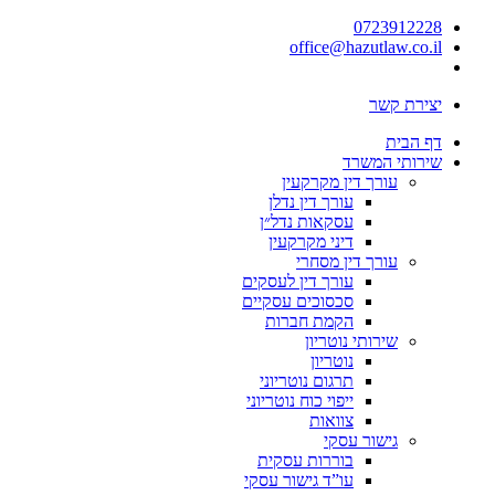
0723912228
office@hazutlaw.co.il
יצירת קשר
דף הבית
שירותי המשרד
עורך דין מקרקעין
עורך דין נדלן
עסקאות נדל״ן
דיני מקרקעין
עורך דין מסחרי
עורך דין לעסקים
סכסוכים עסקיים
הקמת חברות
שירותי נוטריון
נוטריון
תרגום נוטריוני
ייפוי כוח נוטריוני
צוואות
גישור עסקי
בוררות עסקית
עו”ד גישור עסקי