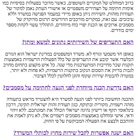
ברוב המוחלט של המקרים השוטפים, כאשר מדובר בפעולות בסיסיות כמו
אימות חתימה על תצהירים משפטיים או אישורי העתק נאמן למקור של
תעודות מזהות, השירות ניתן באופן מיידי במעמד הפגישה במשרד וללא
עיכובים. עם זאת, במקרים מורכבים הדורשים תרגום מדוקדק של
מסמכים ארוכים או הכנת יפויי כוח מיוחדים, התהליך עשוי לקחת מספר
ימים בודדים.
האם התעריפים של השירותים נתונים למשא ומתן?
באופן חד משמעי וגורף לא. משרד המשפטים במדינת ישראל הוא הגורם
הבלעדי אשר קובע את התעריפים של כלל הפעולות הרשמיות באמצעות
תקנות שכר מחייבות המתעדכנות מדי שנה. כל איש מקצוע בתחום מחויב
לגבות בדיוק את הסכום הנקוב בתקנות הרשמיות, לא פחות ולא יותר,
במטרה להבטיח שירות שקוף והוגן לחלוטין לכלל הציבור.
האם נדרשת הכנה מיוחדת לפני הגעה לחתימה על מסמכים?
ההכנה החשובה ביותר לפני הגעה למשרד היא להצטייד מראש בתעודה
מזהה רשמית, מקורית ובתוקף, כגון תעודת זהות ישראלית תקינה, דרכון
בינלאומי תקף או רישיון נהיגה ישראלי הכולל את תמונתכם. ללא זיהוי
ודאי, אישי ומוחלט באמצעות מסמכים רשמיים אלו, לא ניתן לאמת את
זהותכם ולבצע את הפעולה המבוקשת על פי החוק.
האם ישנה אפשרות לקבל שירות מחוץ לכותלי המשרד?