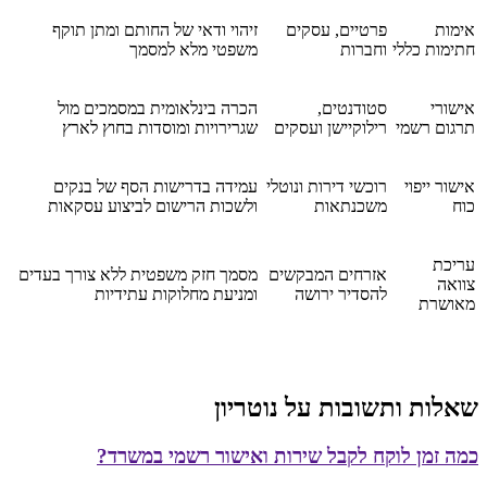
אימות
פרטיים, עסקים
זיהוי ודאי של החותם ומתן תוקף
חתימות כללי
וחברות
משפטי מלא למסמך
אישורי
סטודנטים,
הכרה בינלאומית במסמכים מול
תרגום רשמי
רילוקיישן ועסקים
שגרירויות ומוסדות בחוץ לארץ
אישור ייפוי
רוכשי דירות ונוטלי
עמידה בדרישות הסף של בנקים
כוח
משכנתאות
ולשכות הרישום לביצוע עסקאות
עריכת
אזרחים המבקשים
מסמך חזק משפטית ללא צורך בעדים
צוואה
להסדיר ירושה
ומניעת מחלוקות עתידיות
מאושרת
שאלות ותשובות על נוטריון
כמה זמן לוקח לקבל שירות ואישור רשמי במשרד?