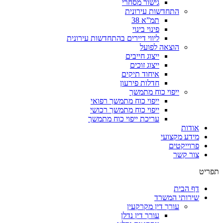
גישור מסחרי
התחדשות עירונית
תמ”א 38
פינוי בינוי
ליווי דיירים בהתחדשות עירונית
הוצאה לפועל
ייצוג חייבים
ייצוג זוכים
איחוד תיקים
חדלות פירעון
ייפוי כוח מתמשך
ייפוי כוח מתמשך רפואי
ייפוי כוח מתמשך רכושי
עריכת ייפוי כוח מתמשך
אודות
מידע מקצועי
פרוייקטים
צור קשר
תפריט
דף הבית
שירותי המשרד
עורך דין מקרקעין
עורך דין נדלן