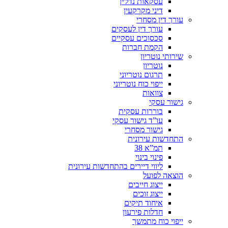
עסקאות נדל״ן
דיני מקרקעין
עורך דין מסחרי
עורך דין לעסקים
סכסוכים עסקיים
הקמת חברות
שירותי נוטריון
נוטריון
תרגום נוטריוני
ייפוי כוח נוטריוני
צוואות
גישור עסקי
בוררות עסקית
עו”ד גישור עסקי
גישור מסחרי
התחדשות עירונית
תמ”א 38
פינוי בינוי
ליווי דיירים בהתחדשות עירונית
הוצאה לפועל
ייצוג חייבים
ייצוג זוכים
איחוד תיקים
חדלות פירעון
ייפוי כוח מתמשך