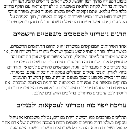
ביצוע הפעולה מתוך רצון חופשי. כאשר אתם נדרשים להציג תעודות
רשמיות בחו”ל, לקחת הלוואת משכנתא או לערוך צוואה עם תוקף מחייב
כלפי כולי עלמא, אתם זקוקים לאיש מקצוע מוסמך ואמין. משרד עורכי
דין שניר חזוט ושות’ מציע שירותים מקיפים באשדוד, תוך הקפדה על
מקצועיות, יחס אישי ויעילות מקסימלית שתחסוך לכם זמן בירוקרטי רב.
תרגום נוטריוני למסמכים משפטיים ורשמיים
אחד השירותים המבוקשים במשרדנו הוא תחום התרגומים הרשמיים.
כאשר עולה צורך מהותי להציג מסמך ישראלי מקורי מול רשויות זרות, או
להגיש מסמך זר למוסד ישראלי, נדרש אישור חוקי שאכן התרגום זהה
לחלוטין למקור. שירות זה חיוני עבור סטודנטים הנרשמים ללימודים
באוניברסיטאות מעבר לים, זוגות המבקשים להירשם לנישואין אזרחיים
בחוץ לארץ, ואנשי עסקים המנהלים עסקאות חובקות עולם. במסגרת
עבודתו כאיש מקצוע מוסמך מטעם המדינה, מפיק המשרד תרגומים
מדויקים ומאשר את אמינותם באמצעות החותמת האדומה המוכרת. אנו
מבטיחים כי התרגום יעמוד בסטנדרטים הבינלאומיים המחמירים ביותר,
ויחסוך לכם עיכובים מיותרים בהליכים החשובים שלכם.
עריכת ייפוי כוח נוטריוני לעסקאות ולבנקים
תהליכים מורכבים כמו רכישת דירת מגורים, נטילת משכנתא או ניהול
עסקים בשלט רחוק מחייבים פעמים רבות הסמכה מפורשת של אדם אחר
לפעול בשמכם המלא. הבנקים למשכנתאות ולשכת רישום המקרקעין