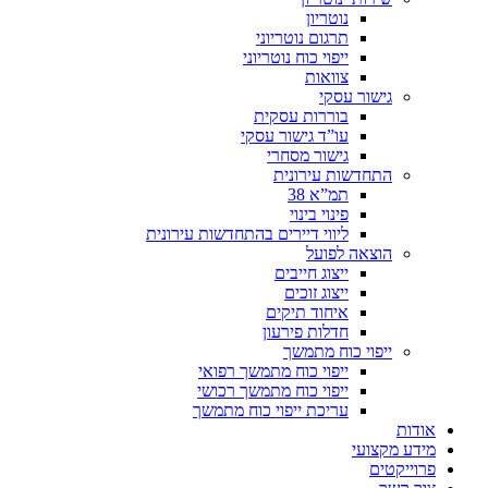
נוטריון
תרגום נוטריוני
ייפוי כוח נוטריוני
צוואות
גישור עסקי
בוררות עסקית
עו”ד גישור עסקי
גישור מסחרי
התחדשות עירונית
תמ”א 38
פינוי בינוי
ליווי דיירים בהתחדשות עירונית
הוצאה לפועל
ייצוג חייבים
ייצוג זוכים
איחוד תיקים
חדלות פירעון
ייפוי כוח מתמשך
ייפוי כוח מתמשך רפואי
ייפוי כוח מתמשך רכושי
עריכת ייפוי כוח מתמשך
אודות
מידע מקצועי
פרוייקטים