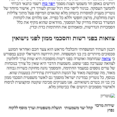
דורשים באופן חד משמעי הצגת מסמך
ייפוי כוח
רשמי כתנאי הכרחי
להמשך העסקה. בניגוד לייפוי כוח רגיל שניתן לעורך דין, אישור מיוחד של
נוטריון מעניק למוסדות ביטחון מלא שהאדם המייפה פעל מתוך צלילות
דעת מוחלטת, מרצון חופשי וללא כל כפייה. אנו מלווים את לקוחות
המשרד בניסוח מדויק של המסמך, מוודאים שהוא מקיף את כלל
הסמכויות הנדרשות, ומאמתים את החתימות כדת וכדין.
צוואות בפני רשות והסכמי ממון לפני נישואין
תכנון העתיד המשפחתי והכלכלי מראש הוא צעד חכם ואחראי המונע
סכסוכים מיותרים בין בני המשפחה. חוק הירושה הישראלי קובע במפורש
כי
צוואה
שנחתמה ואושרה בפני רשות מוסמכת היא שוות ערך לחלוטין
לצוואה שנערכה בפני שופט. משמעות הדבר היא שאין כל צורך בנוכחות
של עדים נוספים במעמד החתימה, והמסמך נהנה מחזקת כשרות גבוהה
מאוד, מה שמקשה מאוד על הגשת התנגדויות עתידיות בטענות שווא.
בנוסף, כל נוטריון במדינת ישראל מוסמך גם לאשר משפטית הסכמי ממון
בין בני זוג בטרם נישואיהם. אנו מעניקים סביבה שקטה ומקצועית לניסוח
ולאישור מסמכים רגישים אלו בביטחון מלא.
שירות מרכזי
קהל יעד משמעותי
תועלת משפטית וערך מוסף ללקוח
נפוץ