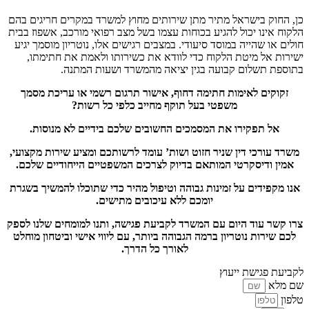
כן, החוק בישראל מתיר מתן שירותים מחוץ למשרד במקרים חריגים בהם
הלקוח אינו יכול להגיע בכוחות עצמו בשל מצב רפואי מורכב, אשפוז בבית
חולים או שהייה במוסד סיעודי. במצבים רגישים אלו, נוטריון מוסמך יגיע
ישירות אל מיטת הלקוח כדי לוודא את כשירותו ולאמת את חתימתו,
בתוספת תשלום קבועה בגין יציאה מהמשרד ושעות המתנה.
זקוקים לאימות חתימה דחוף, אישור תרגום רשמי או עריכת מסמך
משפטי בעל תוקף מחייב כלפי כל רשות?
אל תפקירו את המסמכים החשובים שלכם בידיים לא מנוסות.
משרד עורכי דין שניר חזוט ושות’ עומד לרשותכם ומציע שירות מקצועי,
אמין ודיסקרטי המותאם בדיוק לצרכים המשפטיים הייחודיים שלכם.
אנו מקפידים על זמינות גבוהה וטיפול מהיר כדי שתוכלו להמשיך בשגרת
יומכם ללא עיכובים מתישים.
צרו קשר עוד היום עם המשרד לקביעת פגישה, ותנו למומחים שלנו לספק
לכם שירות נוטריון ברמה הגבוהה ביותר, עם ליווי אישי וביטחון מוחלט
לאורך כל הדרך.
לקביעת פגישת ייעוץ
שם מלא
טלפון