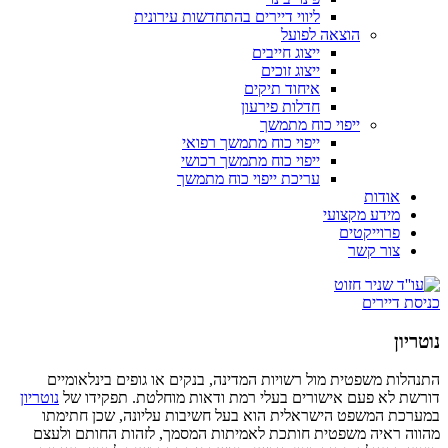
ליווי דיירים בהתחדשות עירונית
הוצאה לפועל
ייצוג חייבים
ייצוג זוכים
איחוד תיקים
חדלות פירעון
ייפוי כוח מתמשך
ייפוי כוח מתמשך רפואי
ייפוי כוח מתמשך רכושי
עריכת ייפוי כוח מתמשך
אודות
מידע מקצועי
פרוייקטים
צור קשר
כניסת דיירים
נוטריון
התנהלות משפטית מול רשויות המדינה, בנקים או גופים בינלאומיים
דורשת לא פעם אישורים בעלי רמת ודאות מוחלטת. תפקידו של
נוטריון
במערכת המשפט הישראלית הוא בעל חשיבות עליונה, שכן חתימתו
מהווה ראיה משפטית חותכת לאמיתות המסמך, לזהות החותם ולעצם