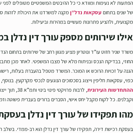
הפתעות לא נעימות ומוודא כי כל ההיבטים המשפטיים מטופלים לפני שה
של שנים בתחום
עסקאות נדל”ן
מקנה למשרדנו את היכולת לזהות סיכו
מקצועית, ולהציע פתרונות מעשיים במהירות וביעילות.
אילו שירותים מספק עורך דין נדלן ב
משרד שניר חזוט עו”ד ונוטריון מציע מגוון רחב של שירותים בתחום הנדל
החוזי, בבדיקת הנכס ובניתוח מלא של מצבו המשפטי. לאחר מכן מתבצע
הגנה על זכויות הרוכש או המוכר. המשרד מטפל בהעברת בעלות, רישום ז
כפוי, עסקאות חליפין וייצוג בסכסוכים הנוגעים לנכסי מקרקעין. בנו
ההתחדשות העירונית
, לרבות פרויקטי פי
וקבלנים. כל לקוח מקבל יחס אישי, הסברים ברורים בעברית פשוטה וזמי
מהו תפקידו של עורך דין נדלן בעסקת
בעסקת רכישת דירה, תפקידו של עורך דין נדלן הוא רב-ממדי. בשלב ה