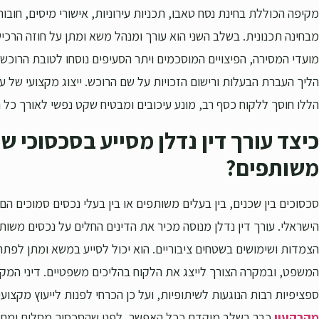
מקיפה הכוללת בחינת נסח טאבו, תכניות עירוניות, אישורי מיסים, חוב
מבחינה תכנונית. בשלב השני הוא עורך ומנהל משא ומתן על חוזה הרכיש
מועדי המסירה, הפיצויים המוסכמים ויתר הסעיפים נוסחו לטובת הרוכש
הליך העברת הבעלות ורישום הזכויות על שם הרוכש. ייצוג מקצועי של ע
הללו חוסך ללקוח כסף רב, מונע עיכובים ומבטיח שקט נפשי לאורך כל 
כיצד עורך דין נדלן מסייע בסכסוכי ש
משותפים?
סכסוכים בין שכנים, בין בעלים משותפים או בין בעלי נכסים סמוכים ה
הישראלי. עורך דין נדלן מנוסה מכיר את הדינים החלים על נכסים משות
הצמדות ושימושים בשטחים ציבוריים. הוא יכול לסייע במשא ומתן לפתר
המשפט, ובמקרה הצורך לייצג את הלקוח בהליכים משפטיים. דיני המקר
ספציפיות רבות הנוגעות לשיתופיות, ועל כן הכרחי לפנות לייעוץ מקצועי
מקרקעין
כבר בשלב מוקדם ככל האפשר, לפני שהסכסוך מסלים ומתיי