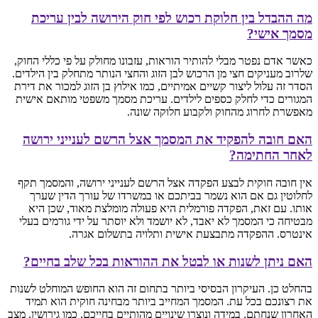
מה ההבדל בין חלוקת רכוש לפי חוק הירושה לבין עריכת
מסמך אישי?
כאשר אדם נפטר מבלי להותיר הוראות, עזבונו מחולק על פי כללי החוק,
שלרוב מעניקים חצי מן הרכוש לבן הזוג והחצי הנותר מתחלק בין הילדים.
הסדר זה עלול ליצור קשיים אמיתיים, כמו אילוץ בן הזוג למכור את דירת
המגורים כדי לחלק כספים לילדים. עריכת מסמך משפטי מותאם אישית
מאפשרת לחרוג מהחוק ולקבוע חלוקה שונה.
האם חובה להפקיד את המסמך אצל הרשם לענייני ירושה
לאחר החתימה?
אין חובה חוקית לבצע הפקדה אצל הרשם לענייני ירושה, והמסמך תקף
לחלוטין גם אם הוא נשמר בביתכם או במשרדו של עורך הדין שערך
אותו. עם זאת, הפקדה פורמלית היא פעולה מומלצת מאוד, שכן היא
מבטיחה כי המסמך לא יאבד, לא יושמד ולא יוסתר על ידי גורמים בעלי
אינטרס. ההפקדה מתבצעת אישית ותלויה בתשלום אגרה.
האם ניתן לשנות או לבטל את ההוראות בכל שלב בחיים?
בהחלט כן. העיקרון הבסיסי ביותר בתחום זה הוא החופש המוחלט לשנות
את רצונכם בכל עת. המסמך המחייב ביותר מבחינה חוקית הוא תמיד
האחרון שנחתם. במידה ונוצרו שינויים מהותיים בחייכם, כמו גירושין, מצב