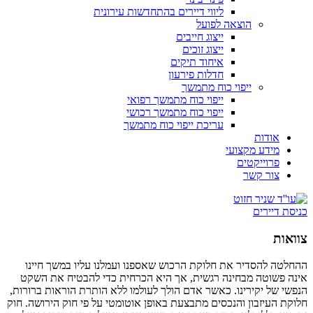
ליווי דיירים בהתחדשות עירונית
הוצאה לפועל
ייצוג חייבים
ייצוג זוכים
איחוד תיקים
חדלות פירעון
ייפוי כוח מתמשך
ייפוי כוח מתמשך רפואי
ייפוי כוח מתמשך רכושי
עריכת ייפוי כוח מתמשך
אודות
מידע מקצועי
פרוייקטים
צור קשר
כניסת דיירים
צוואות
ההחלטה להסדיר את חלוקת הרכוש שאספנו ועמלנו עליו במשך חיינו
אינה פשוטה מבחינה רגשית, אך היא הכרחית כדי להבטיח את השקט
הנפשי של יקירינו. כאשר אדם הולך לעולמו ללא הותרת הוראות ברורות,
חלוקת העיזבון והנכסים מתבצעת באופן אוטומטי על פי חוק הירושה. חוק