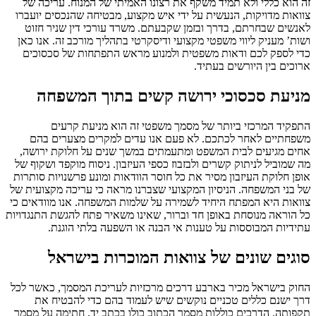
זה הוא כללי ולא תמיד משקף את רצונו האמיתי של המנוח. עריכה של
צוואות מדויקות, הנעשית על ידי איש מקצוע, מבטיחה שהנכסים יועברו
לאנשים שבחרתם, בדרך ובזמן שקבעתם. משרד עורכי דין שניר חזוט
ושות’ מעניק ליווי משפטי מקצועי ודיסקרטי בתהליך מורכב זה. אנו כאן
כדי לספק לכם ודאות משפטית ולמנוע מראש התפתחות של סכסוכים
ארוכים בין היורשים בעתיד.
מניעת סכסוכי ירושה קשים בתוך המשפחה
התפקיד המרכזי ביותר של מסמך משפטי זה הוא מניעת קרעים
משפחתיים לאחר לכתכם. לא פעם אנו עדים למקרים מצערים בהם
אחים מגיעים לבית המשפט ומתעמתים במשך שנים על חלוקת ירושה,
מה שמוביל לניתוק קשרים ולבזבוז כספי העיזבון. ניסוח מוקפד ושקוף של
אופן חלוקת העיזבון מסיר את כל חוסר הוודאות ומונע פרשנויות סותרות
של בני המשפחה. הניסיון המקצועי שצברנו מראה כי עריכה מקצועית של
צוואות היא המפתח היחיד לשמירה על שלמות המשפחה. אנו מוודאים כי
כל הוראה מנוסחת באופן חד וברור, שאינו משאיר פתח להגשת התנגדויות
עתידיות המבוססות על טענות אי הבנה או השפעה בלתי הוגנת.
סוגים שונים של צוואות המוכרות בישראל
החוק בישראל מכיר בארבע דרכים מרכזיות לעריכת המסמך, כאשר לכל
דרך ישנם כללים טכניים נוקשים שיש לעמוד בהם כדי להבטיח את
תקפותה. הדרכים כוללות מסמך הכתוב כולו בכתב יד, חתימה על מסמך