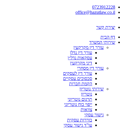
0723912228
office@hazutlaw.co.il
יצירת קשר
דף הבית
שירותי המשרד
עורך דין מקרקעין
עורך דין נדלן
עסקאות נדל״ן
דיני מקרקעין
עורך דין מסחרי
עורך דין לעסקים
סכסוכים עסקיים
הקמת חברות
שירותי נוטריון
נוטריון
תרגום נוטריוני
ייפוי כוח נוטריוני
צוואות
גישור עסקי
בוררות עסקית
עו”ד גישור עסקי