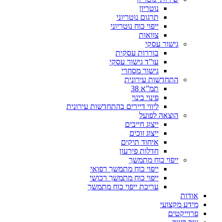
נוטריון
תרגום נוטריוני
ייפוי כוח נוטריוני
צוואות
גישור עסקי
בוררות עסקית
עו”ד גישור עסקי
גישור מסחרי
התחדשות עירונית
תמ”א 38
פינוי בינוי
ליווי דיירים בהתחדשות עירונית
הוצאה לפועל
ייצוג חייבים
ייצוג זוכים
איחוד תיקים
חדלות פירעון
ייפוי כוח מתמשך
ייפוי כוח מתמשך רפואי
ייפוי כוח מתמשך רכושי
עריכת ייפוי כוח מתמשך
אודות
מידע מקצועי
פרוייקטים