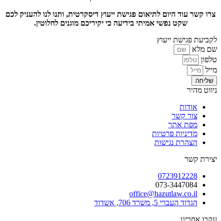
צרו קשר עוד היום לתיאום פגישת ייעוץ דיסקרטית, ותנו לנו להעניק לכם
שקט נפשי אמיתי בידיעה כי יקיריכם מוגנים לחלוטין.
לקביעת פגישת ייעוץ
שם מלא
טלפון
מייל
שליחה
ניווט מהיר
אודות
צור קשר
מפת אתר
מדיניות פרטיות
הצהרת נגישות
יצירת קשר
0723912228
073-3447084
office@hazutlaw.co.il
הגדוד העברי 5, משרד 706, אשדוד
עקבו אחרינו