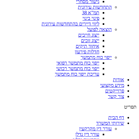
גישור מסחרי
התחדשות עירונית
תמ”א 38
פינוי בינוי
ליווי דיירים בהתחדשות עירונית
הוצאה לפועל
ייצוג חייבים
ייצוג זוכים
איחוד תיקים
חדלות פירעון
ייפוי כוח מתמשך
ייפוי כוח מתמשך רפואי
ייפוי כוח מתמשך רכושי
עריכת ייפוי כוח מתמשך
אודות
מידע מקצועי
פרוייקטים
צור קשר
תפריט
דף הבית
שירותי המשרד
עורך דין מקרקעין
עורך דין נדלן