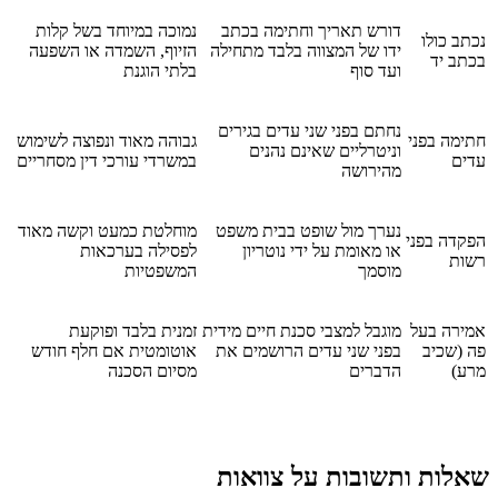
דורש תאריך וחתימה בכתב
נמוכה במיוחד בשל קלות
נכתב כולו
ידו של המצווה בלבד מתחילה
הזיוף, השמדה או השפעה
בכתב יד
ועד סוף
בלתי הוגנת
נחתם בפני שני עדים בגירים
חתימה בפני
גבוהה מאוד ונפוצה לשימוש
וניטרליים שאינם נהנים
עדים
במשרדי עורכי דין מסחריים
מהירושה
נערך מול שופט בבית משפט
מוחלטת כמעט וקשה מאוד
הפקדה בפני
או מאומת על ידי נוטריון
לפסילה בערכאות
רשות
מוסמך
המשפטיות
אמירה בעל
מוגבל למצבי סכנת חיים מידית
זמנית בלבד ופוקעת
פה (שכיב
בפני שני עדים הרושמים את
אוטומטית אם חלף חודש
מרע)
הדברים
מסיום הסכנה
שאלות ותשובות על צוואות