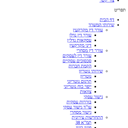
צור קשר
תפריט
דף הבית
שירותי המשרד
עורך דין מקרקעין
עורך דין נדלן
עסקאות נדל״ן
דיני מקרקעין
עורך דין מסחרי
עורך דין לעסקים
סכסוכים עסקיים
הקמת חברות
שירותי נוטריון
נוטריון
תרגום נוטריוני
ייפוי כוח נוטריוני
צוואות
גישור עסקי
בוררות עסקית
עו”ד גישור עסקי
גישור מסחרי
התחדשות עירונית
תמ”א 38
פינוי בינוי