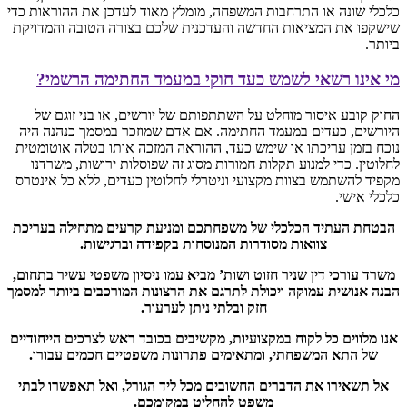
כלכלי שונה או התרחבות המשפחה, מומלץ מאוד לעדכן את ההוראות כדי
שישקפו את המציאות החדשה והעדכנית שלכם בצורה הטובה והמדויקת
ביותר.
מי אינו רשאי לשמש כעד חוקי במעמד החתימה הרשמי?
החוק קובע איסור מוחלט על השתתפותם של יורשים, או בני זוגם של
היורשים, כעדים במעמד החתימה. אם אדם שמוזכר במסמך כנהנה היה
נוכח בזמן עריכתו או שימש כעד, ההוראה המזכה אותו בטלה אוטומטית
לחלוטין. כדי למנוע תקלות חמורות מסוג זה שפוסלות ירושות, משרדנו
מקפיד להשתמש בצוות מקצועי וניטרלי לחלוטין כעדים, ללא כל אינטרס
כלכלי אישי.
הבטחת העתיד הכלכלי של משפחתכם ומניעת קרעים מתחילה בעריכת
צוואות מסודרות המנוסחות בקפידה וברגישות.
משרד עורכי דין שניר חזוט ושות’ מביא עמו ניסיון משפטי עשיר בתחום,
הבנה אנושית עמוקה ויכולת לתרגם את הרצונות המורכבים ביותר למסמך
חזק ובלתי ניתן לערעור.
אנו מלווים כל לקוח במקצועיות, מקשיבים בכובד ראש לצרכים הייחודיים
של התא המשפחתי, ומתאימים פתרונות משפטיים חכמים עבורו.
אל תשאירו את הדברים החשובים מכל ליד הגורל, ואל תאפשרו לבתי
משפט להחליט במקומכם.