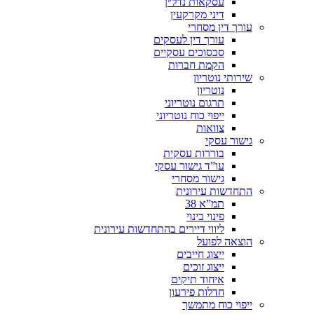
עסקאות נדל״ן
דיני מקרקעין
עורך דין מסחרי
עורך דין לעסקים
סכסוכים עסקיים
הקמת חברות
שירותי נוטריון
נוטריון
תרגום נוטריוני
ייפוי כוח נוטריוני
צוואות
גישור עסקי
בוררות עסקית
עו”ד גישור עסקי
גישור מסחרי
התחדשות עירונית
תמ”א 38
פינוי בינוי
ליווי דיירים בהתחדשות עירונית
הוצאה לפועל
ייצוג חייבים
ייצוג זוכים
איחוד תיקים
חדלות פירעון
ייפוי כוח מתמשך