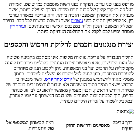
מודפס בפני שני עדים, הפקדה בפני רשות מוסמכת כמו שופט, ואמירה
בעל פה במקרי קיצון של סכנת חיים מידית. הדרך היעילה ביותר, אשר
מעניקה את הביטחון המשפטי הגבוה ביותר, היא עריכה במשרד עורכי
דין, או לחילופין חתימה בפני
נוטריון
אשר נחשבת כרשות לכל דבר. בחירת
המסלול המשפטי הנכון תלויה במצבכם האישי וברצונותיכם, ו
עורך דין
מומחה יסייע לכם לקבל את ההחלטה המדויקת ביותר.
יצירת מנגנונים חכמים לחלוקת הרכוש והכספים
תהליך העבודה על עריכת צוואות מקיפות אינו מסתכם בקביעה פשוטה
של זהות היורשים, אלא מאפשר יצירת מנגנונים כלכליים מורכבים להגנה
מקסימלית על הרכוש ועל בני המשפחה. ניתן לקבוע תנאים מיוחדים
להעברת הכספים, כגון הגעה לגיל מסוים או השלמת לימודים. בנוסף,
מומלץ מאוד להשתמש במנגנון של
יורש אחר יורש
, אשר מבטיח כי
הרכוש יישאר תמיד בתוך המשפחה ולא יעבור לגורמים זרים במקרה של
פטירת היורש הראשון. תכנון מעמיק מאפשר לדאוג גם לבן זוג שנותר
בחיים, תוך הבטחת זכות המגורים שלו בנכס המשותף עד יומו האחרון,
ובמקביל לשמור על זכויות הילדים לעתיד.
דרך עריכה
רמת הביטחון המשפטי אל
מאפיינים ודרישות החוק
חוקית
מול התנגדויות