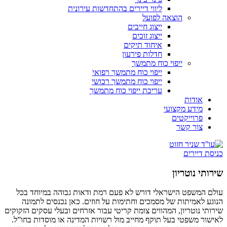
ליווי דיירים בהתחדשות עירונית
הוצאה לפועל
ייצוג חייבים
ייצוג זוכים
איחוד תיקים
חדלות פירעון
ייפוי כוח מתמשך
ייפוי כוח מתמשך רפואי
ייפוי כוח מתמשך רכושי
עריכת ייפוי כוח מתמשך
אודות
מידע מקצועי
פרוייקטים
צור קשר
כניסת דיירים
שירותי נוטריון
עולם המשפט הישראלי דורש לא פעם רמת ודאות גבוהה במיוחד בכל
הנוגע לאמיתות של מסמכים וחתימות על חוזים. כאן נכנסים לתמונה
שירותי נוטריון, המהווים צומת קריטי עבור אזרחים ובעלי עסקים הזקוקים
לאישור משפטי בעל תוקף מחייב מול רשויות המדינה או מוסדות בחו”ל.