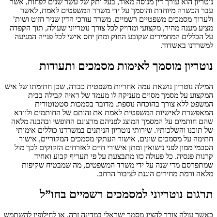
נוטריון הוא עורך דין מנוסה מאוד, בעל ותק של עשר שנים לפחות, אשר
עבר הכשרה מיוחדת והוסמך על ידי משרד המשפטים לאמת, לאשר
ולערוך מסמכים משפטיים רשמיים. משרד עורכי הדין שניר חזוט ושות’
מציע מענה מהיר, מקצועי ומדויק לכל צורך נוטריוני שעולה, תוך הקפדה
על הכללים המחמירים שקובע החוק ומתן יחס אישי לכל פנייה המגיעה
למשרדנו באשדוד.
נוטריון מוסמך לאימות מסמכים ותעודות
המילה נוטריון נושאת עמה אחריות משפטית כבדה, שכן חתימתו של איש
המקצוע על מסמך מסוים מעניקה לו מעמד של ראיה קבילה בבית
המשפט ללא צורך בהוכחה נוספת. מדובר בסמכות סטטוטורית
המאפשרת לאישיות המשפטית לאמת את זהותם של החותמים ולוודא
שהם חותמים על המסמך המוצג לפניהם מרצונם החופשי ובהבנה מלאה
של תוכנו והשלכותיו. שירותי נוטריון הניתנים במשרדנו כוללים אימותי
חתימה על מסמכים שונים, אישור העתקי מסמכים המקוריים, אישור
הסכמי ממון לפני נישואין ומתן אישורי חיים לאזרחים הזקוקים לכך מול
קרנות פנסיה. כל פעולה כזו מתבצעת על פי תעריף קבוע ואחיד
שמתפרסם מדי שנה על ידי משרד המשפטים, מה שמבטיח שקיפות
מלאה ורמת מחירים הוגנת לציבור הרחב.
תרגום נוטריוני למסמכים רשמיים בחו”ל
כאשר עולה צורך להציג מסמך ישראלי במדינה זרה, או לחילופין להשתמש