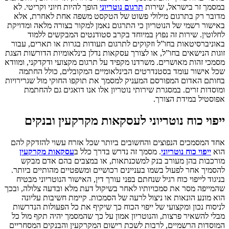
במסמך זר בישראל, שירות
תרגום נוטריוני
הופך להיות חיוני וקריטי. לא
מדובר רק בתרגום מילולי פשוט של הטקסט משפה אחת לאחרת, אלא
באישור רשמי של הנוטריון כי התרגום נאמן למקור בצורה מלאה ומדויקת
לחלוטין. שירות זה נפוץ במיוחד בקרב סטודנטים המבקשים ללמוד
באוניברסיטאות בחו”ל וזקוקים לתרגום תעודות בגרות או תארים, עבור
זוגות הנישאים בחו”ל, או לצורך עסקאות נדלן בינלאומיות הדורשות הצגת
מסמכי זהות מאושרים. משרדנו מקפיד על תרגום מקצועי ודקדקני, ומוודא
שכל אישור עומד בסטנדרטים הבינלאומיים המקובלים, כולל החתמה
בחותם האדום המפורסם המעניק למסמך את תוקפו החוקי מול שגרירויות
ומוסדות זרים. במסגרת שירותי נוטריון אלו אנו דואגים גם להחתמת
אפוסטיל במידת הצורך.
ייפוי כוח נוטריוני לעסקאות מקרקעין ובנקים
אחד המסמכים הנפוצים והחשובים ביותר שכל אזרח עשוי להזדקק להם
הוא
ייפוי כוח נוטריוני
. מסמך זה נדרש בדרך כלל ב
עסקאות מקרקעין
מורכבות בהן מעורב בנק למשכנתאות, או במצבים בהם אדם מבקש
להסמיך אחר לפעול בשמו בעניינים רכושיים ומשפטיים מהותיים ביותר.
בניגוד לייפוי כוח רגיל שנחתם בפני עורך דין, האישור הנוטריוני מבטיח
שהמייפה מסר את סמכויותיו לאחר בשיקול דעת מלא ובדעה צלולה, ובכך
הוא מונע הונאות או ניצול לרעה של הסמכות. קיימת חשיבות עליונה
לניסוח נכון ומקצועי של ייפוי הכוח כך שיקיף את כל הפעולות הנדרשות
מבלי להשאיר פרצות, והנוטריון אמון על כך שהמסמך יהיה תקף מול כל
המוסדות הרשמיים, לרבות לשכת רישום המקרקעין והבנקים המסחריים