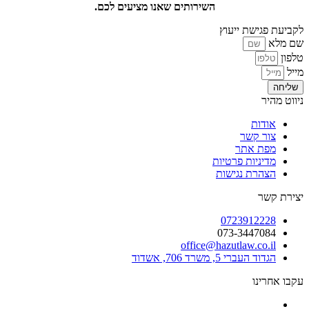
השירותים שאנו מציעים לכם.
לקביעת פגישת ייעוץ
שם מלא
טלפון
מייל
שליחה
ניווט מהיר
אודות
צור קשר
מפת אתר
מדיניות פרטיות
הצהרת נגישות
יצירת קשר
0723912228
073-3447084
office@hazutlaw.co.il
הגדוד העברי 5, משרד 706, אשדוד
עקבו אחרינו