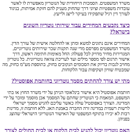
משרד המשפטים. הסמכות הייחודית של הנוטריון מאפשרת לו לאשר
עובדות משפטיות וציוני דרך שהחוק מעניק להם חזקת אמיתות, בניגוד
לעורך דין רגיל שתפקידו בעיקר לייצג ולייעץ.
כיצד נקבעים המחירים עבור שירותי נוטריון השונים
בישראל?
המחירים אינם נתונים למשא ומתן או להחלטה אישית של עורך הדין.
משרד המשפטים מפרסם מדי שנה תקנות שכר שירותים נוטריוניים,
המגדירות מחיר מדויק לכל פעולה: החל מאימות חתימה ראשון, דרך
אישור תרגום לפי מספר מילים ועד לעריכת צוואה נוטריונית. כל נוטריון
מחויב לגבות בדיוק את הסכומים הנקובים בחוק, בתוספת מע”מ כחוק, מה
שמבטיח שוויון ושקיפות עבור הלקוחות.
מתי יש צורך להחתים מסמך נוטריוני בחותמת אפוסטיל?
חותמת אפוסטיל היא אישור בינלאומי הניתן על ידי משרד החוץ או בתי
המשפט, המאמת כי הנוטריון שחתם על המסמך אכן מוסמך ומוכר על ידי
המדינה. הצורך באפוסטיל עולה כאשר עליכם להגיש מסמך ישראלי
לרשות רשמית במדינה זרה החברה באמנת האג. ללא חותמת זו, מדינות
רבות לא יכירו בתוקף המשפטי של האישור הנוטריוני הישראלי שהוצג
בפניהן.
האם נוטריון יכול להגיע לבית הלקוח או לבית החולים לצורך