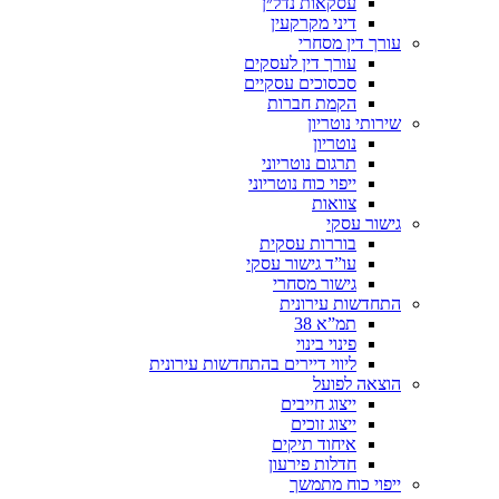
עסקאות נדל״ן
דיני מקרקעין
עורך דין מסחרי
עורך דין לעסקים
סכסוכים עסקיים
הקמת חברות
שירותי נוטריון
נוטריון
תרגום נוטריוני
ייפוי כוח נוטריוני
צוואות
גישור עסקי
בוררות עסקית
עו”ד גישור עסקי
גישור מסחרי
התחדשות עירונית
תמ”א 38
פינוי בינוי
ליווי דיירים בהתחדשות עירונית
הוצאה לפועל
ייצוג חייבים
ייצוג זוכים
איחוד תיקים
חדלות פירעון
ייפוי כוח מתמשך