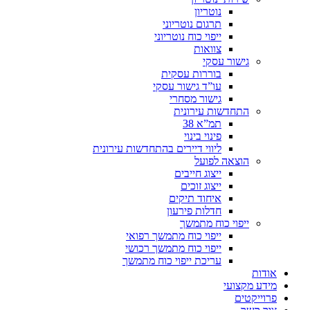
נוטריון
תרגום נוטריוני
ייפוי כוח נוטריוני
צוואות
גישור עסקי
בוררות עסקית
עו”ד גישור עסקי
גישור מסחרי
התחדשות עירונית
תמ”א 38
פינוי בינוי
ליווי דיירים בהתחדשות עירונית
הוצאה לפועל
ייצוג חייבים
ייצוג זוכים
איחוד תיקים
חדלות פירעון
ייפוי כוח מתמשך
ייפוי כוח מתמשך רפואי
ייפוי כוח מתמשך רכושי
עריכת ייפוי כוח מתמשך
אודות
מידע מקצועי
פרוייקטים