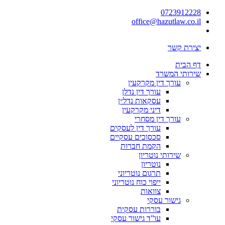
0723912228
office@hazutlaw.co.il
יצירת קשר
דף הבית
שירותי המשרד
עורך דין מקרקעין
עורך דין נדלן
עסקאות נדל״ן
דיני מקרקעין
עורך דין מסחרי
עורך דין לעסקים
סכסוכים עסקיים
הקמת חברות
שירותי נוטריון
נוטריון
תרגום נוטריוני
ייפוי כוח נוטריוני
צוואות
גישור עסקי
בוררות עסקית
עו”ד גישור עסקי