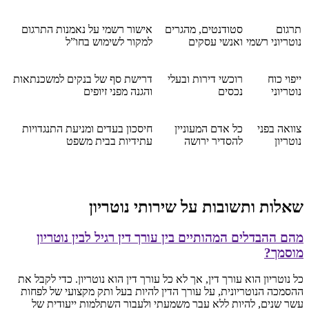
תרגום
סטודנטים, מהגרים
אישור רשמי על נאמנות התרגום
נוטריוני רשמי
ואנשי עסקים
למקור לשימוש בחו”ל
ייפוי כוח
רוכשי דירות ובעלי
דרישת סף של בנקים למשכנתאות
נוטריוני
נכסים
והגנה מפני זיופים
צוואה בפני
כל אדם המעוניין
חיסכון בעדים ומניעת התנגדויות
נוטריון
להסדיר ירושה
עתידיות בבית משפט
שאלות ותשובות על שירותי נוטריון
מהם ההבדלים המהותיים בין עורך דין רגיל לבין נוטריון
מוסמך?
כל נוטריון הוא עורך דין, אך לא כל עורך דין הוא נוטריון. כדי לקבל את
ההסמכה הנוטריונית, על עורך הדין להיות בעל ותק מקצועי של לפחות
עשר שנים, להיות ללא עבר משמעתי ולעבור השתלמות ייעודית של