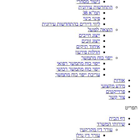
גישור מסחרי
התחדשות עירונית
תמ”א 38
פינוי בינוי
ליווי דיירים בהתחדשות עירונית
הוצאה לפועל
ייצוג חייבים
ייצוג זוכים
איחוד תיקים
חדלות פירעון
ייפוי כוח מתמשך
ייפוי כוח מתמשך רפואי
ייפוי כוח מתמשך רכושי
עריכת ייפוי כוח מתמשך
אודות
מידע מקצועי
פרוייקטים
צור קשר
תפריט
דף הבית
שירותי המשרד
עורך דין מקרקעין
עורך דין נדלן