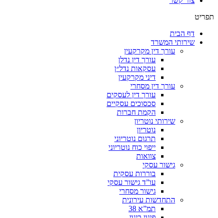
צור קשר
תפריט
דף הבית
שירותי המשרד
עורך דין מקרקעין
עורך דין נדלן
עסקאות נדל״ן
דיני מקרקעין
עורך דין מסחרי
עורך דין לעסקים
סכסוכים עסקיים
הקמת חברות
שירותי נוטריון
נוטריון
תרגום נוטריוני
ייפוי כוח נוטריוני
צוואות
גישור עסקי
בוררות עסקית
עו”ד גישור עסקי
גישור מסחרי
התחדשות עירונית
תמ”א 38
פינוי בינוי