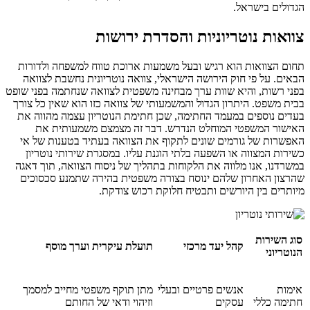
הגדולים בישראל.
צוואות נוטריוניות והסדרת ירושות
תחום הצוואות הוא רגיש ובעל משמעות ארוכת טווח למשפחה ולדורות
הבאים. על פי חוק הירושה הישראלי, צוואה נוטריונית נחשבת לצוואה
בפני רשות, והיא שוות ערך מבחינה משפטית לצוואה שנחתמה בפני שופט
בבית משפט. היתרון הגדול והמשמעותי של צוואה כזו הוא שאין כל צורך
בעדים נוספים במעמד החתימה, שכן חתימת הנוטריון עצמה מהווה את
האישור המשפטי המוחלט הנדרש. דבר זה מצמצם משמעותית את
האפשרות של גורמים שונים לתקוף את הצוואה בעתיד בטענות של אי
כשירות המצווה או השפעה בלתי הוגנת עליו. במסגרת שירותי נוטריון
במשרדנו, אנו מלווה את הלקוחות בתהליך של ניסוח הצוואה, תוך דאגה
שהרצון האחרון שלהם ינוסח בצורה משפטית בהירה שתמנע סכסוכים
מיותרים בין היורשים ותבטיח חלוקת רכוש צודקת.
סוג השירות
קהל יעד מרכזי
תועלת עיקרית וערך מוסף
הנוטריוני
אימות
אנשים פרטיים ובעלי
מתן תוקף משפטי מחייב למסמך
חתימה כללי
עסקים
וזיהוי ודאי של החותם