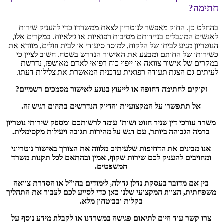
חתימה?
בהחלט כן. החוק מאפשר לנוטריון לצאת ממשרדו כדי להעניק שירות
לאנשים המוגבלים בניידותם מסיבות רפואיות או גילאיות. במקרים אלו,
הנוטריון מגיע לביתו של הלקוח, למוסד סיעודי או לבית חולים, מוודא את
כשירותו של החותם ומבצע את האישור הנדרש בשטח. חשוב לציין כי
במקרים של אישור צוואה או ייפוי כוח רפואי לאדם מאושפז, נדרשת
לעיתים גם הצגת תעודה רפואית עדכנית המאשרת את צלילות דעתו.
זקוקים לחתימה דחופה או לייעוץ בנוגע לאישור מסמכים רשמיים?
אל תתפשרו על המקצועיות והדיוק הנדרשים בתחום רגיש זה.
משרד עורכי דין שניר חזוט ושות’ עומד לרשותכם ומספק שירותי נוטריון
ברמה הגבוהה ביותר, עם דגש על מהירות תגובה ויעילות מקסימלית.
אנו מבינים את הדחיפות שלעיתים מלווה את הצורך באישור נוטריוני
ומחויבים להעניק לכם שירות שקוף, אמין ובהתאם לכל תקנות משרד
המשפטים.
בין אם מדובר בעסקת נדלן גדולה, לימודים בחו”ל או הסדרת צוואה
משפחתית, הצוות המקצועי שלנו כאן כדי לסייע לכם לעבור את התהליך
בקלות ובביטחון מלא.
צרו קשר עוד היום לתיאום פגישה במשרדנו או לקבלת מידע נוסף על